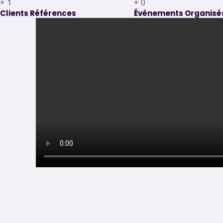
+
1
+
0
Clients Références
Événements Organisé