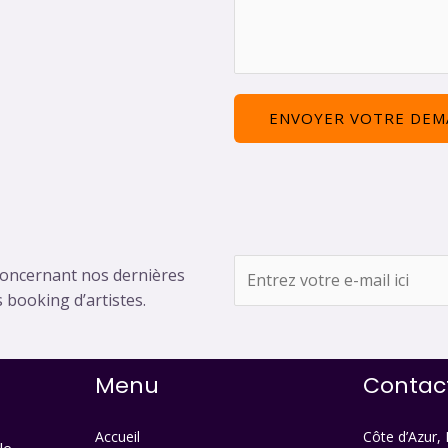
s
*
i
s
é
a
t
g
é
e
ENVOYER VOTRE DEM
*
E
concernant nos dernières
m
booking d’artistes.
a
i
l
Menu
Contac
*
Accueil
Côte d’Azur,
le