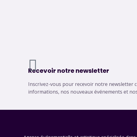
A
Recevoir notre newsletter
r
Inscrivez-vous pour recevoir notre newsletter 
r
informations, nos nouveaux événements et nos 
o
w
Agence événementielle et artistique spécialisée dans 