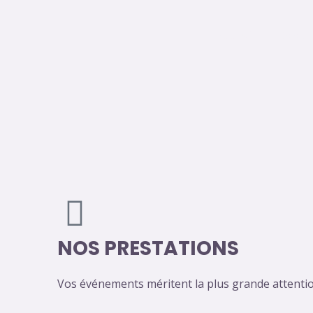
Aller
au
Accueil
Bookin
contenu
NOS PRESTATIONS
Vos événements méritent la plus grande attentio