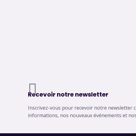
A
Recevoir notre newsletter
r
Inscrivez-vous pour recevoir notre newsletter 
r
informations, nos nouveaux événements et nos 
o