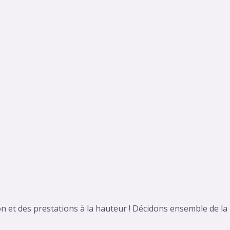
g Artistiques
Événements
Galerie
Référ
n et des prestations à la hauteur ! Décidons ensemble de la