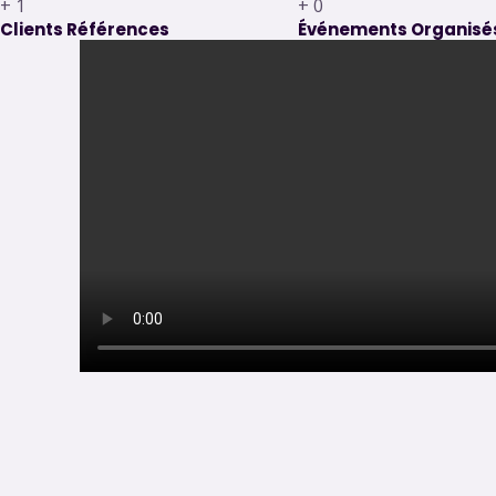
+
1
+
0
Clients Références
Événements Organisé