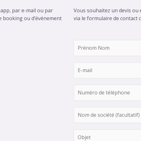
sapp, par e-mail ou par
Vous souhaitez un devis ou e
e booking ou d’événement
via le formulaire de contact 
P
r
é
E
n
-
o
m
m
T
a
N
e
i
o
l
l
m
N
e
*
*
o
p
m
h
O
d
o
b