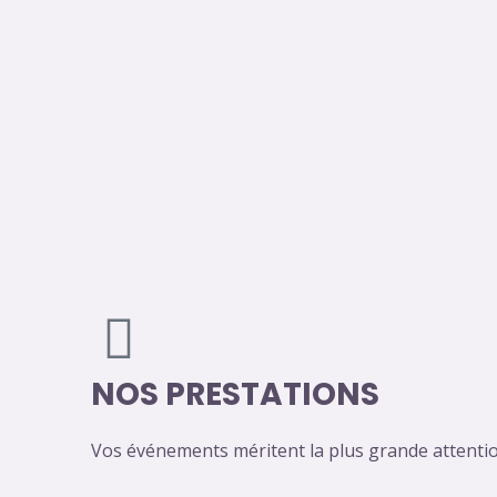
Aller
au
Accueil
Bookin
contenu
NOS PRESTATIONS
Vos événements méritent la plus grande attentio