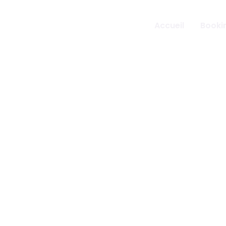
Aller
au
Accueil
Bookin
contenu