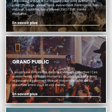
Un booking artistique sur mesure pour votre événement
privé : mariage, anniversaire, événement d'entreprise, bar-
mitzvah, baptême, baby shower, EVG / EVJF, soirée
étudiante...
En savoir plus
GRAND PUBLIC
Laisser une empreinte dans la mémoire collective ! Ces
événements sont des moments de partage entre amis
et peuvent également être un moyen de créer de la
proximité entre vous et vos clients.
En savoir plus