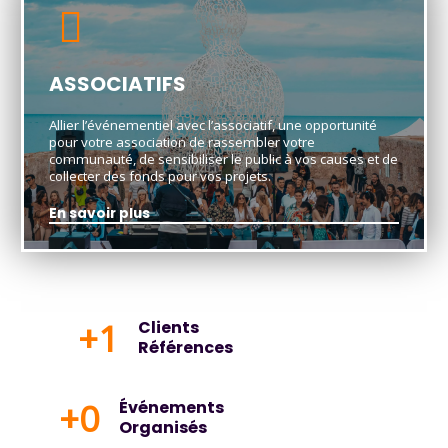
ASSOCIATIFS
Allier l’événementiel avec l’associatif, une opportunité
pour votre association de rassembler votre
communauté, de sensibiliser le public à vos causes et de
collecter des fonds pour vos projets.
En savoir plus
+
1
Clients
Références
+
0
Événements
Organisés