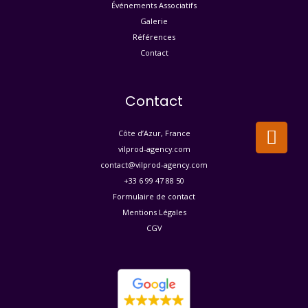
Événements Associatifs
Galerie
Références
Contact
Contact
A
Côte d’Azur, France
r
vilprod-agency.com
r
contact@vilprod-agency.com​
o
+33 6 99 47 88 50
Formulaire de contact
w
Mentions Légales
-
CGV
a
l
t
-