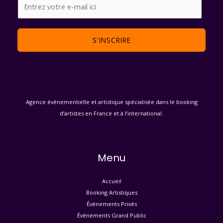
E
m
a
i
S'INSCRIRE
l
*
Agence événementielle et artistique spécialisée dans le booking
d’artistes en France et à l’international.
Menu
Accueil
Booking Artistiques
Événements Privés
Événements Grand Public