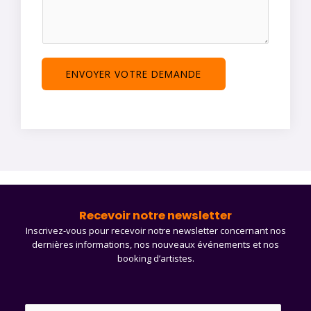
*
i
s
é
a
t
g
é
e
ENVOYER VOTRE DEMANDE
*
Recevoir notre newsletter
Inscrivez-vous pour recevoir notre newsletter concernant nos
dernières informations, nos nouveaux événements et nos
booking d’artistes.